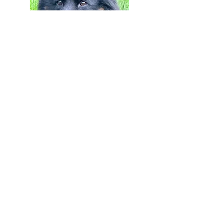
~KONTAKT
KLUBBEN~
mail@chodskypes.no